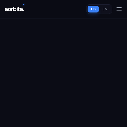
aorbit
a
.
ES
EN