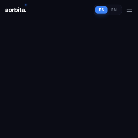
aorbit
a
.
ES
EN