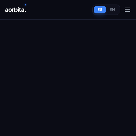
aorbit
a
.
ES
EN