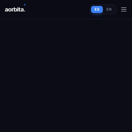
aorbit
a
.
ES
EN